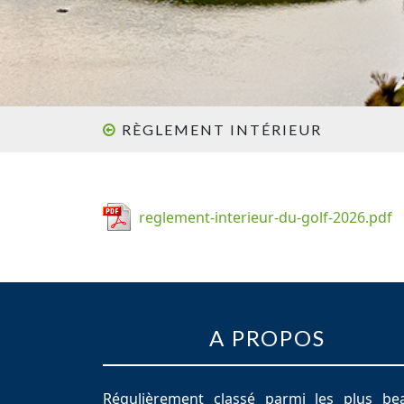
RÈGLEMENT INTÉRIEUR
reglement-interieur-du-golf-2026.pdf
A PROPOS
Régulièrement classé parmi les plus be