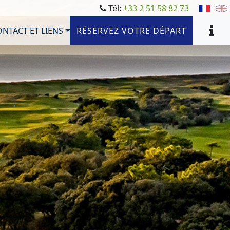
Tél:
+33 2 51 58 82 73
NTACT ET LIENS
RÉSERVEZ VOTRE DÉPART
PHOTOS
TARIFS