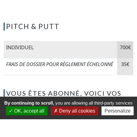
PITCH & PUTT
INDIVIDUEL
700€
FRAIS DE DOSSIER POUR RÈGLEMENT ÉCHELONNÉ
35€
VOUS ÊTES ABONNÉ, VOICI VOS
AVANTAGES
By continuing to scroll,
you are allowing all third-party services
OK, accept all
Deny all cookies
Personalize
Vous êtes abonné individuel
: 1 green-fee vous est
offert /
couple
: 2 green-fees vous sont offerts
(Green-fees utilisables dans les mêmes conditions